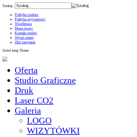
Szukaj...
Polityka cookies
Polityka prywatności
Współpraca
Mapa strony
Kontakt ogólny
Wyraź opinię
Złóż zapytanie
Jesteś tutaj:
Home
Oferta
Studio Graficzne
Druk
Laser CO2
Galeria
LOGO
WIZYTÓWKI